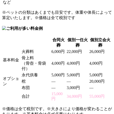
など
※ペットの分類はあくまでも目安です。体重や体長によって
算定いたします。※価格は全て税別です
合同火
個別一任火
個別立会火
葬
葬
葬
火葬料
6,000円
22,000円
26,000円
骨上料
基本料金
（骨壺・骨袋
4,000円
4,000円
4,000円
付）
永代供養
5,000円
5,000円
5,000円
オプショ
棺
—
—
20,000円
ン
布団
—
3,000円
—
15,000
合計
34,000円
55,000円
円
※価格は全て税別です。※大きさにより価格が変わることが