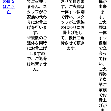
てご火葬し
させて頂きま
儀が
ません。ス
す。ご火葬は
出来
タッフがご
一体ずつ個別
ま
家族の代わ
で行い、スタ
す。
りにお骨上
ッフがご家族
ご火
げを行いま
の代わりにお
葬は
す。
骨上げをし
一体
※複数のご
て、後日ご返
ずつ
遺体を同時
骨させて頂き
個別
にお骨上げ
ます。
で立
しますの
会っ
で、ご返骨
て行
は出来ませ
い、
ん。
ご火
葬終
了次
第ご
家族
でお
骨上
げが
出