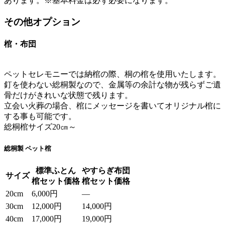
あります。※基本料金は必ず必要になります。
その他オプション
棺・布団
ペットセレモニーでは納棺の際、桐の棺を使用いたします。
釘を使わない総桐製なので、金属等の余計な物が残らずご遺
骨だけがきれいな状態で残ります。
立会い火葬の場合、棺にメッセージを書いてオリジナル棺に
する事も可能です。
総桐棺サイズ20㎝～
総桐製 ペット棺
標準ふとん
やすらぎ布団
サイズ
棺セット価格
棺セット価格
20cm
6,000円
—
30cm
12,000円
14,000円
40cm
17,000円
19,000円