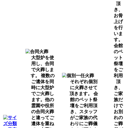
頂
き、
お骨
上げ
を行
いま
す。
会館
のペ
大型炉を使
ット
用し、合同
祭壇
で火葬しま
をご
す。 複数の
利用
ご遺体を同
それぞれ個別
頂
時に大型炉
に火葬させて
き、
でご火葬し
頂きます。 会
ご家
ます。他の
館のペット祭
族だ
霊園や役所
壇をご利用頂
けで
の合同火葬
き、スタッフ
お別
と違ってご
がご家族の代
れの
遺体を重ね
わりにご葬儀
ご葬