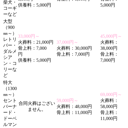
柴犬・
供養料：5,000円
5,000円
コーギ
ーなど
大型
（900
㎜～）
33,000円～
45,000円～
レトリ
火葬料：21,000円
37,000円～
火葬料：
バー・
骨上料：7,000
火葬料：30,000円
38,000円
ダルメ
円
骨上料：7,000円
骨上料：
シア
供養料：5,000円
7,000円
ン・コ
リーな
ど
特大
（1300
㎜～）
69,000円～
セント
59,000円～
火葬料：
合同火葬はござい
バーナ
火葬料：48,000円
58,000円
ません。
ード・
骨上料：11,000円
骨上料：
ドーベ
11,000円
ルマン