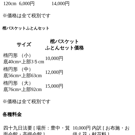
120cm
6,000円
14,000円
※価格は全て税別です
棺バスケットふとんセット
棺バスケット
サイズ
ふとんセット価格
楕円形 （小）
10,000円
底40cm×上部3５cm
楕円形 （中）
12,000円
底56cm×上部63cm
楕円形 （大）
15,000円
底76cm×上部92cm
※価格は全て税別です
各種料金
四十九日法要 [ 場所：豊中・箕
10,000円
内訳 [ お布施・お
面会館・高槻会館 ]
供え花・献花料 ]