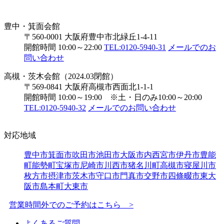
豊中・箕面会館
〒560-0001 大阪府豊中市北緑丘1-4-11
開館時間 10:00～22:00
TEL:0120-5940-31
メールでのお
問い合わせ
高槻・茨木会館（2024.03閉館）
〒569-0841 大阪府高槻市西面北1-1-1
開館時間 10:00～19:00 ※土・日のみ10:00～20:00
TEL:0120-5940-32
メールでのお問い合わせ
対応地域
豊中市
箕面市
吹田市
池田市
大阪市内
西宮市
伊丹市
豊能
町
能勢町
宝塚市
尼崎市
川西市
猪名川町
高槻市
寝屋川市
枚方市
摂津市
茨木市
守口市
門真市
交野市
四條畷市
東大
阪市
島本町
大東市
営業時間外でのご予約はこちら >
よくあるご質問