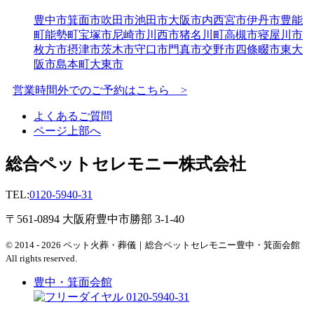
豊中市
箕面市
吹田市
池田市
大阪市内
西宮市
伊丹市
豊能
町
能勢町
宝塚市
尼崎市
川西市
猪名川町
高槻市
寝屋川市
枚方市
摂津市
茨木市
守口市
門真市
交野市
四條畷市
東大
阪市
島本町
大東市
営業時間外でのご予約はこちら >
よくあるご質問
ページ上部へ
総合ペットセレモニー株式会社
TEL:
0120-5940-31
〒561-0894 大阪府豊中市勝部 3-1-40
© 2014 - 2026 ペット火葬・葬儀｜総合ペットセレモニー豊中・箕面会館
All rights reserved.
豊中・箕面会館
0120-5940-31