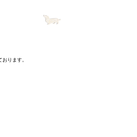
。
ております。