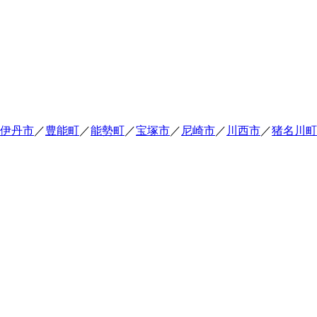
伊丹市
／
豊能町
／
能勢町
／
宝塚市
／
尼崎市
／
川西市
／
猪名川町