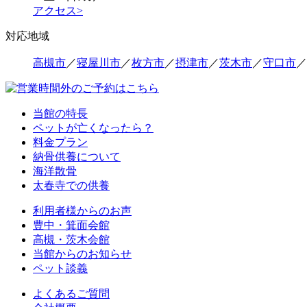
アクセス>
対応地域
高槻市
／
寝屋川市
／
枚方市
／
摂津市
／
茨木市
／
守口市
／
当館の特長
ペットが亡くなったら？
料金プラン
納骨供養について
海洋散骨
太春寺での供養
利用者様からのお声
豊中・箕面会館
高槻・茨木会館
当館からのお知らせ
ペット談義
よくあるご質問