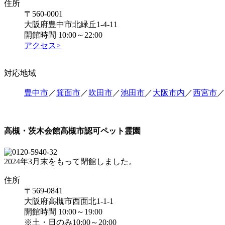
住所
〒560-0001
大阪府豊中市北緑丘1-4-11
開館時間 10:00～22:00
アクセス>
対応地域
豊中市
／
箕面市
／
吹田市
／
池田市
／
大阪市内
／
西宮市
／
高槻・茨木会館
高槻市認可ペット霊園
2024年3月末をもって閉館しました。
住所
〒569-0841
大阪府高槻市西面北1-1-1
開館時間 10:00～19:00
※土・日のみ10:00～20:00