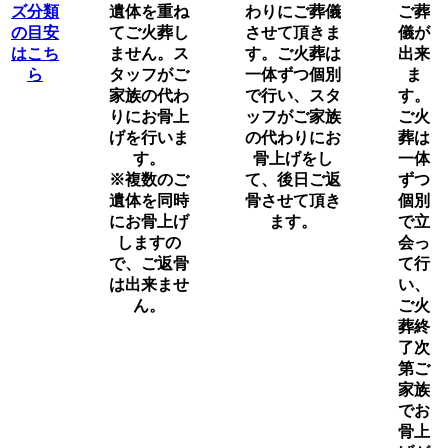
遺体を重ね
わりにご葬儀
ご葬
てご火葬し
させて頂きま
儀が
ません。ス
す。ご火葬は
出来
タッフがご
一体ずつ個別
ま
家族の代わ
で行い、スタ
す。
りにお骨上
ッフがご家族
ご火
げを行いま
の代わりにお
葬は
す。
骨上げをし
一体
※複数のご
て、後日ご返
ずつ
遺体を同時
骨させて頂き
個別
にお骨上げ
ます。
で立
しますの
会っ
で、ご返骨
て行
は出来ませ
い、
ん。
ご火
葬終
了次
第ご
家族
でお
骨上