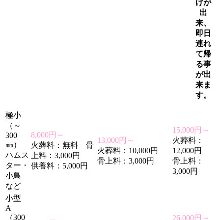
げが
出
来、
即日
連れ
て帰
る事
が出
来ま
す。
極小
（～
15,000円～
8,000円～
300
13,000円～
火葬料：
㎜）
火葬料：無料 骨
火葬料：10,000円
12,000円
ハムス
上料：3,000円
骨上料：3,000円
骨上料：
ター・
供養料：5,000円
3,000円
小鳥
など
小型
A
（300
26,000円～