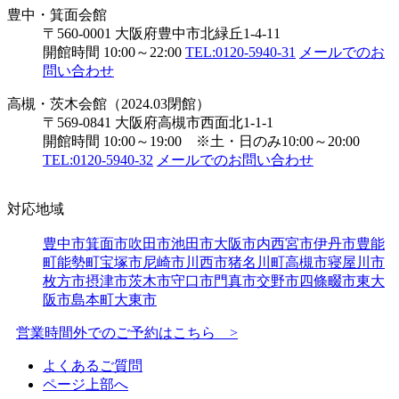
豊中・箕面会館
〒560-0001 大阪府豊中市北緑丘1-4-11
開館時間 10:00～22:00
TEL:0120-5940-31
メールでのお
問い合わせ
高槻・茨木会館（2024.03閉館）
〒569-0841 大阪府高槻市西面北1-1-1
開館時間 10:00～19:00 ※土・日のみ10:00～20:00
TEL:0120-5940-32
メールでのお問い合わせ
対応地域
豊中市
箕面市
吹田市
池田市
大阪市内
西宮市
伊丹市
豊能
町
能勢町
宝塚市
尼崎市
川西市
猪名川町
高槻市
寝屋川市
枚方市
摂津市
茨木市
守口市
門真市
交野市
四條畷市
東大
阪市
島本町
大東市
営業時間外でのご予約はこちら >
よくあるご質問
ページ上部へ