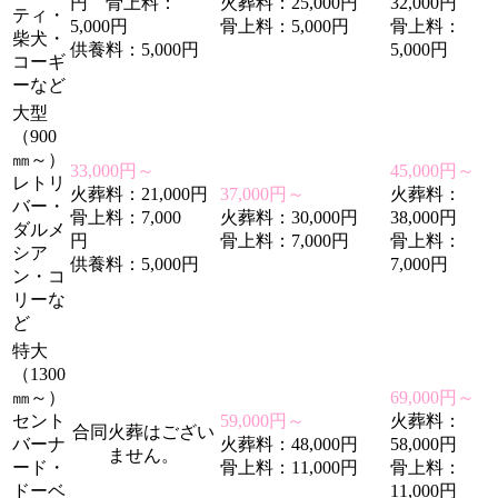
円 骨上料：
火葬料：25,000円
32,000円
ティ・
5,000円
骨上料：5,000円
骨上料：
柴犬・
供養料：5,000円
5,000円
コーギ
ーなど
大型
（900
㎜～）
33,000円～
45,000円～
レトリ
火葬料：21,000円
37,000円～
火葬料：
バー・
骨上料：7,000
火葬料：30,000円
38,000円
ダルメ
円
骨上料：7,000円
骨上料：
シア
供養料：5,000円
7,000円
ン・コ
リーな
ど
特大
（1300
㎜～）
69,000円～
セント
59,000円～
火葬料：
合同火葬はござい
バーナ
火葬料：48,000円
58,000円
ません。
ード・
骨上料：11,000円
骨上料：
ドーベ
11,000円