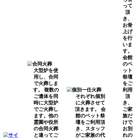
って
頂
き、
お骨
上げ
を行
いま
す。
会館
のペ
大型炉を使
ット
用し、合同
祭壇
で火葬しま
をご
す。 複数の
利用
ご遺体を同
それぞれ個別
頂
時に大型炉
に火葬させて
き、
でご火葬し
頂きます。 会
ご家
ます。他の
館のペット祭
族だ
霊園や役所
壇をご利用頂
けで
の合同火葬
き、スタッフ
お別
と違ってご
がご家族の代
れの