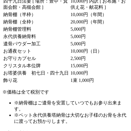
四十九日法要 [ 場所：豊中・箕
10,000円
内訳 [ お布施・お
面会館・高槻会館 ]
供え花・献花料 ]
納骨棚（半枠）
10,000円（年間）
納骨棚（全枠）
20,000円（年間）
納骨棚管理料
5,000円
永代供養納骨料
5,000円
遺骨パウダー加工
5,000円
お通夜セット
10,000円（日）
お守りカプセル
2,500円
クリスタル本位牌
15,000円
お塔婆供養 初七日・四十九日
10,000円
飾り花
1束 1,000円
※価格は全て税別です
※納骨棚はご遺骨を安置していつでもお参り出来ま
す。
※ペット永代供養塔納骨は大切なお子様のお骨を永代
に渡ってお預かりします。