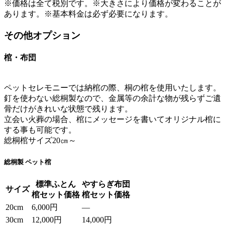
※価格は全て税別です。※大きさにより価格が変わることが
あります。※基本料金は必ず必要になります。
その他オプション
棺・布団
ペットセレモニーでは納棺の際、桐の棺を使用いたします。
釘を使わない総桐製なので、金属等の余計な物が残らずご遺
骨だけがきれいな状態で残ります。
立会い火葬の場合、棺にメッセージを書いてオリジナル棺に
する事も可能です。
総桐棺サイズ20㎝～
総桐製 ペット棺
標準ふとん
やすらぎ布団
サイズ
棺セット価格
棺セット価格
20cm
6,000円
—
30cm
12,000円
14,000円