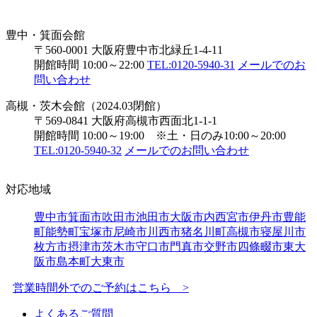
豊中・箕面会館
〒560-0001 大阪府豊中市北緑丘1-4-11
開館時間 10:00～22:00
TEL:0120-5940-31
メールでのお
問い合わせ
高槻・茨木会館（2024.03閉館）
〒569-0841 大阪府高槻市西面北1-1-1
開館時間 10:00～19:00 ※土・日のみ10:00～20:00
TEL:0120-5940-32
メールでのお問い合わせ
対応地域
豊中市
箕面市
吹田市
池田市
大阪市内
西宮市
伊丹市
豊能
町
能勢町
宝塚市
尼崎市
川西市
猪名川町
高槻市
寝屋川市
枚方市
摂津市
茨木市
守口市
門真市
交野市
四條畷市
東大
阪市
島本町
大東市
営業時間外でのご予約はこちら >
よくあるご質問