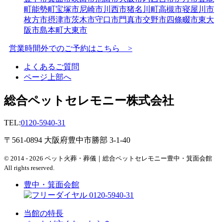
町
能勢町
宝塚市
尼崎市
川西市
猪名川町
高槻市
寝屋川市
枚方市
摂津市
茨木市
守口市
門真市
交野市
四條畷市
東大
阪市
島本町
大東市
営業時間外でのご予約はこちら >
よくあるご質問
ページ上部へ
総合ペットセレモニー株式会社
TEL:
0120-5940-31
〒561-0894 大阪府豊中市勝部 3-1-40
© 2014 - 2026 ペット火葬・葬儀｜総合ペットセレモニー豊中・箕面会館
All rights reserved.
豊中・箕面会館
0120-5940-31
当館の特長