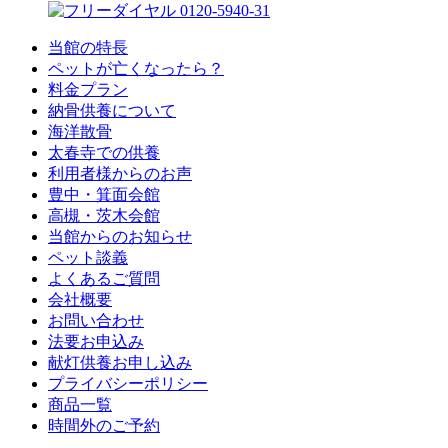
0120-5940-31
当館の特長
ペットが亡くなったら？
料金プラン
納骨供養について
海洋散骨
太春寺での供養
利用者様からのお声
豊中・箕面会館
高槻・茨木会館
当館からのお知らせ
ペット談義
よくあるご質問
会社概要
お問い合わせ
法要お申込み
献灯供養お申し込み
プライバシーポリシー
商品一覧
時間外のご予約