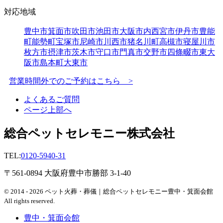
対応地域
豊中市
箕面市
吹田市
池田市
大阪市内
西宮市
伊丹市
豊能
町
能勢町
宝塚市
尼崎市
川西市
猪名川町
高槻市
寝屋川市
枚方市
摂津市
茨木市
守口市
門真市
交野市
四條畷市
東大
阪市
島本町
大東市
営業時間外でのご予約はこちら >
よくあるご質問
ページ上部へ
総合ペットセレモニー株式会社
TEL:
0120-5940-31
〒561-0894 大阪府豊中市勝部 3-1-40
© 2014 - 2026 ペット火葬・葬儀｜総合ペットセレモニー豊中・箕面会館
All rights reserved.
豊中・箕面会館