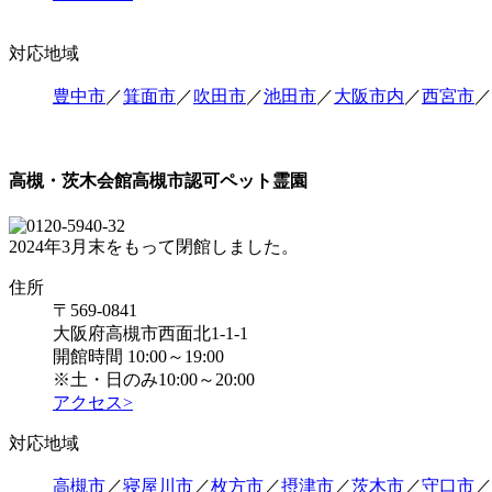
対応地域
豊中市
／
箕面市
／
吹田市
／
池田市
／
大阪市内
／
西宮市
／
高槻・茨木会館
高槻市認可ペット霊園
2024年3月末をもって閉館しました。
住所
〒569-0841
大阪府高槻市西面北1-1-1
開館時間 10:00～19:00
※土・日のみ10:00～20:00
アクセス>
対応地域
高槻市
／
寝屋川市
／
枚方市
／
摂津市
／
茨木市
／
守口市
／