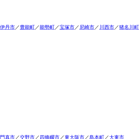
伊丹市
／
豊能町
／
能勢町
／
宝塚市
／
尼崎市
／
川西市
／
猪名川町
門真市
／
交野市
／
四條畷市
／
東大阪市
／
島本町
／
大東市