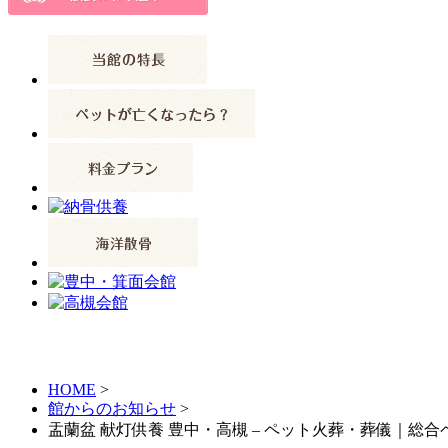
HOME
>
館からのお知らせ
>
盂蘭盆 献灯供養 豊中・高槻 – ペット火葬・葬儀｜総