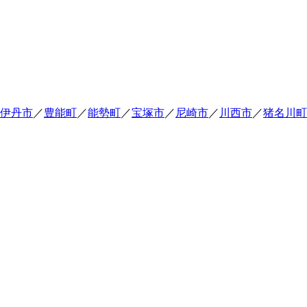
伊丹市
／
豊能町
／
能勢町
／
宝塚市
／
尼崎市
／
川西市
／
猪名川町