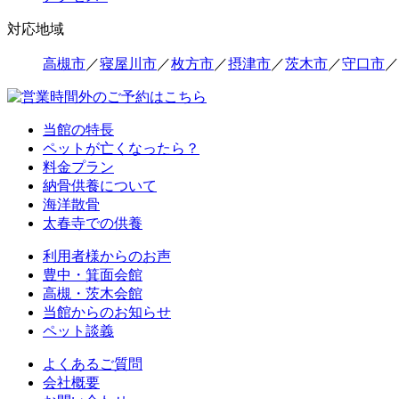
対応地域
高槻市
／
寝屋川市
／
枚方市
／
摂津市
／
茨木市
／
守口市
／
当館の特長
ペットが亡くなったら？
料金プラン
納骨供養について
海洋散骨
太春寺での供養
利用者様からのお声
豊中・箕面会館
高槻・茨木会館
当館からのお知らせ
ペット談義
よくあるご質問
会社概要