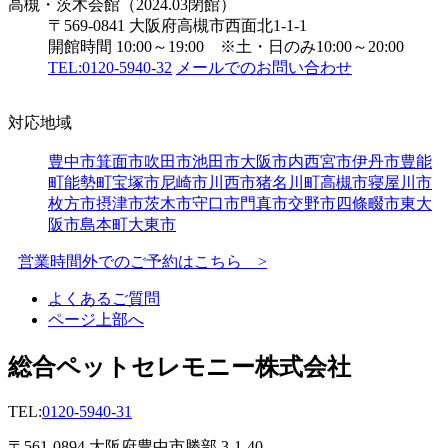
高槻・茨木会館（2024.03閉館）
〒569-0841 大阪府高槻市西面北1-1-1
開館時間 10:00～19:00 ※土・日のみ10:00～20:00
TEL:0120-5940-32
メールでのお問い合わせ
対応地域
豊中市
箕面市
吹田市
池田市
大阪市内
西宮市
伊丹市
豊能
町
能勢町
宝塚市
尼崎市
川西市
猪名川町
高槻市
寝屋川市
枚方市
摂津市
茨木市
守口市
門真市
交野市
四條畷市
東大
阪市
島本町
大東市
営業時間外でのご予約はこちら >
よくあるご質問
ページ上部へ
総合ペットセレモニー株式会社
TEL:
0120-5940-31
〒561-0894 大阪府豊中市勝部 3-1-40