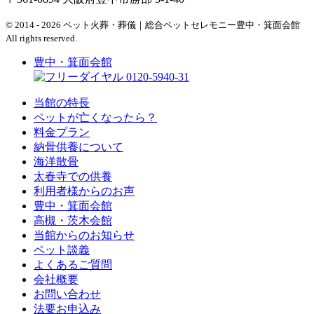
© 2014 - 2026 ペット火葬・葬儀｜総合ペットセレモニー豊中・箕面会館
All rights reserved.
豊中・箕面会館
0120-5940-31
当館の特長
ペットが亡くなったら？
料金プラン
納骨供養について
海洋散骨
太春寺での供養
利用者様からのお声
豊中・箕面会館
高槻・茨木会館
当館からのお知らせ
ペット談義
よくあるご質問
会社概要
お問い合わせ
法要お申込み