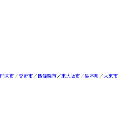
門真市
／
交野市
／
四條畷市
／
東大阪市
／
島本町
／
大東市