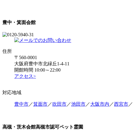
豊中・箕面会館
住所
〒560-0001
大阪府豊中市北緑丘1-4-11
開館時間 10:00～22:00
アクセス>
対応地域
豊中市
／
箕面市
／
吹田市
／
池田市
／
大阪市内
／
西宮市
／
高槻・茨木会館
高槻市認可ペット霊園