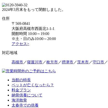
2024年3月末をもって閉館しました。
住所
〒569-0841
大阪府高槻市西面北1-1-1
開館時間 10:00～19:00
※土・日のみ10:00～20:00
アクセス>
対応地域
高槻市
／
寝屋川市
／
枚方市
／
摂津市
／
茨木市
／
守口市
／
当館の特長
ペットが亡くなったら？
料金プラン
納骨供養について
海洋散骨
太春寺での供養