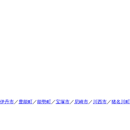
伊丹市
／
豊能町
／
能勢町
／
宝塚市
／
尼崎市
／
川西市
／
猪名川町