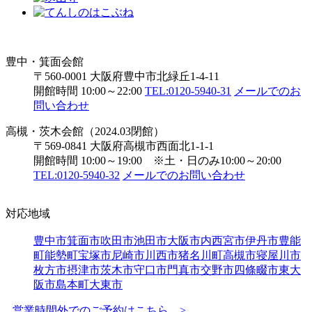
豊中・箕面会館
〒560-0001 大阪府豊中市北緑丘1-4-11
開館時間 10:00～22:00
TEL:0120-5940-31
メールでのお
問い合わせ
高槻・茨木会館（2024.03閉館）
〒569-0841 大阪府高槻市西面北1-1-1
開館時間 10:00～19:00 ※土・日のみ10:00～20:00
TEL:0120-5940-32
メールでのお問い合わせ
対応地域
豊中市
箕面市
吹田市
池田市
大阪市内
西宮市
伊丹市
豊能
町
能勢町
宝塚市
尼崎市
川西市
猪名川町
高槻市
寝屋川市
枚方市
摂津市
茨木市
守口市
門真市
交野市
四條畷市
東大
阪市
島本町
大東市
営業時間外でのご予約はこちら >