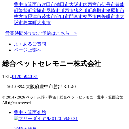
豊中市
箕面市
吹田市
池田市
大阪市内
西宮市
伊丹市
豊能
町
能勢町
宝塚市
尼崎市
川西市
猪名川町
高槻市
寝屋川市
枚方市
摂津市
茨木市
守口市
門真市
交野市
四條畷市
東大
阪市
島本町
大東市
営業時間外でのご予約はこちら >
よくあるご質問
ページ上部へ
総合ペットセレモニー株式会社
TEL:
0120-5940-31
〒561-0894 大阪府豊中市勝部 3-1-40
© 2014 - 2026 ペット火葬・葬儀｜総合ペットセレモニー豊中・箕面会館
All rights reserved.
豊中・箕面会館
0120-5940-31