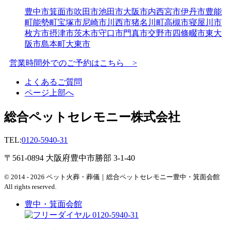
豊中市
箕面市
吹田市
池田市
大阪市内
西宮市
伊丹市
豊能
町
能勢町
宝塚市
尼崎市
川西市
猪名川町
高槻市
寝屋川市
枚方市
摂津市
茨木市
守口市
門真市
交野市
四條畷市
東大
阪市
島本町
大東市
営業時間外でのご予約はこちら >
よくあるご質問
ページ上部へ
総合ペットセレモニー株式会社
TEL:
0120-5940-31
〒561-0894 大阪府豊中市勝部 3-1-40
© 2014 - 2026 ペット火葬・葬儀｜総合ペットセレモニー豊中・箕面会館
All rights reserved.
豊中・箕面会館
0120-5940-31