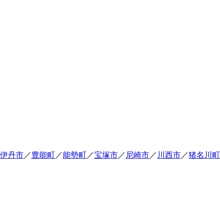
伊丹市
／
豊能町
／
能勢町
／
宝塚市
／
尼崎市
／
川西市
／
猪名川町