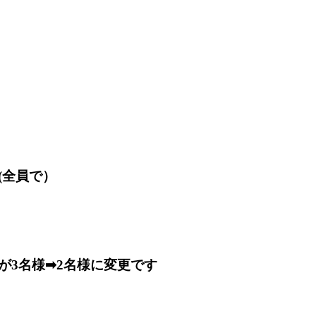
(全員で）
が3名様➡2名様に変更です