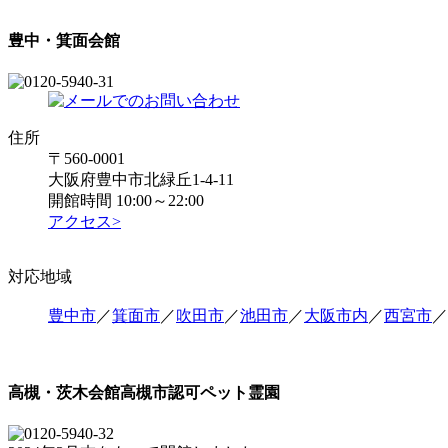
豊中・箕面会館
住所
〒560-0001
大阪府豊中市北緑丘1-4-11
開館時間 10:00～22:00
アクセス>
対応地域
豊中市
／
箕面市
／
吹田市
／
池田市
／
大阪市内
／
西宮市
／
高槻・茨木会館
高槻市認可ペット霊園