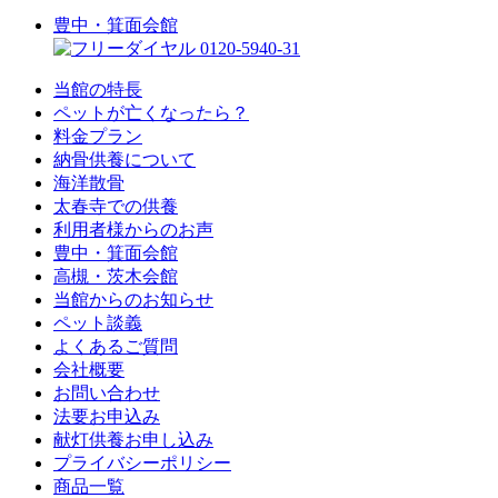
豊中・箕面会館
0120-5940-31
当館の特長
ペットが亡くなったら？
料金プラン
納骨供養について
海洋散骨
太春寺での供養
利用者様からのお声
豊中・箕面会館
高槻・茨木会館
当館からのお知らせ
ペット談義
よくあるご質問
会社概要
お問い合わせ
法要お申込み
献灯供養お申し込み
プライバシーポリシー
商品一覧