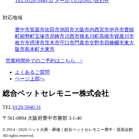
TEL:0120-5940-32
メールでのお問い合わせ
対応地域
豊中市
箕面市
吹田市
池田市
大阪市内
西宮市
伊丹市
豊能
町
能勢町
宝塚市
尼崎市
川西市
猪名川町
高槻市
寝屋川市
枚方市
摂津市
茨木市
守口市
門真市
交野市
四條畷市
東大
阪市
島本町
大東市
営業時間外でのご予約はこちら >
よくあるご質問
ページ上部へ
総合ペットセレモニー株式会社
TEL:
0120-5940-31
〒561-0894 大阪府豊中市勝部 3-1-40
© 2014 - 2026 ペット火葬・葬儀｜総合ペットセレモニー豊中・箕面会館
All rights reserved.