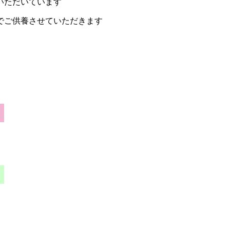
いただいています
でご供養させていただきます
）
）