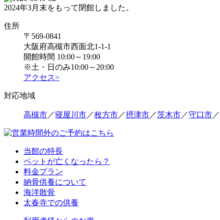
2024年3月末をもって閉館しました。
住所
〒569-0841
大阪府高槻市西面北1-1-1
開館時間 10:00～19:00
※土・日のみ10:00～20:00
アクセス>
対応地域
高槻市
／
寝屋川市
／
枚方市
／
摂津市
／
茨木市
／
守口市
／
当館の特長
ペットが亡くなったら？
料金プラン
納骨供養について
海洋散骨
太春寺での供養