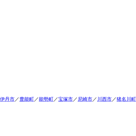
伊丹市
／
豊能町
／
能勢町
／
宝塚市
／
尼崎市
／
川西市
／
猪名川町