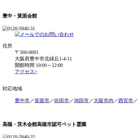
豊中・箕面会館
住所
〒560-0001
大阪府豊中市北緑丘1-4-11
開館時間 10:00～22:00
アクセス>
対応地域
豊中市
／
箕面市
／
吹田市
／
池田市
／
大阪市内
／
西宮市
／
高槻・茨木会館
高槻市認可ペット霊園