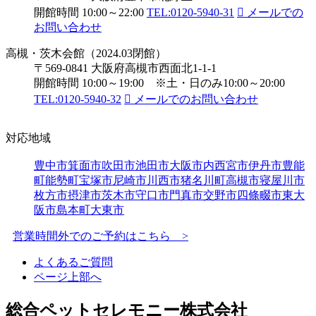
開館時間 10:00～22:00
TEL:0120-5940-31
メールでの
お問い合わせ
高槻・茨木会館（2024.03閉館）
〒569-0841 大阪府高槻市西面北1-1-1
開館時間 10:00～19:00 ※土・日のみ10:00～20:00
TEL:0120-5940-32
メールでのお問い合わせ
対応地域
豊中市
箕面市
吹田市
池田市
大阪市内
西宮市
伊丹市
豊能
町
能勢町
宝塚市
尼崎市
川西市
猪名川町
高槻市
寝屋川市
枚方市
摂津市
茨木市
守口市
門真市
交野市
四條畷市
東大
阪市
島本町
大東市
営業時間外でのご予約はこちら >
よくあるご質問
ページ上部へ
総合ペットセレモニー株式会社