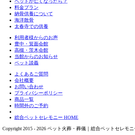
ペットが亡くなったら？
料金プラン
納骨供養について
海洋散骨
太春寺での供養
利用者様からのお声
豊中・箕面会館
高槻・茨木会館
当館からのお知らせ
ペット談義
よくあるご質問
会社概要
お問い合わせ
プライバシーポリシー
商品一覧
時間外のご予約
総合ペットセレモニー HOME
Copyright 2015 - 2026 ペット火葬・葬儀｜総合ペットセレモニー豊中・