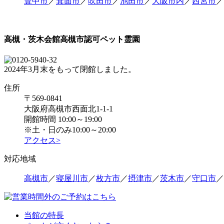
豊中市
／
箕面市
／
吹田市
／
池田市
／
大阪市内
／
西宮市
／
高槻・茨木会館
高槻市認可ペット霊園
2024年3月末をもって閉館しました。
住所
〒569-0841
大阪府高槻市西面北1-1-1
開館時間 10:00～19:00
※土・日のみ10:00～20:00
アクセス>
対応地域
高槻市
／
寝屋川市
／
枚方市
／
摂津市
／
茨木市
／
守口市
／
当館の特長