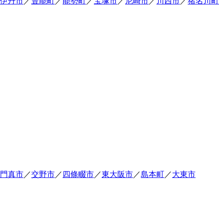
伊丹市
／
豊能町
／
能勢町
／
宝塚市
／
尼崎市
／
川西市
／
猪名川町
門真市
／
交野市
／
四條畷市
／
東大阪市
／
島本町
／
大東市