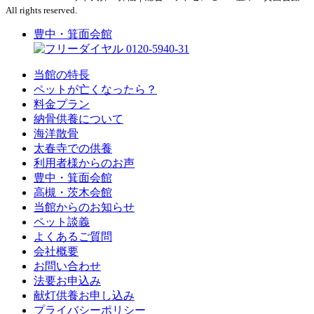
All rights reserved.
豊中・箕面会館
0120-5940-31
当館の特長
ペットが亡くなったら？
料金プラン
納骨供養について
海洋散骨
太春寺での供養
利用者様からのお声
豊中・箕面会館
高槻・茨木会館
当館からのお知らせ
ペット談義
よくあるご質問
会社概要
お問い合わせ
法要お申込み
献灯供養お申し込み
プライバシーポリシー