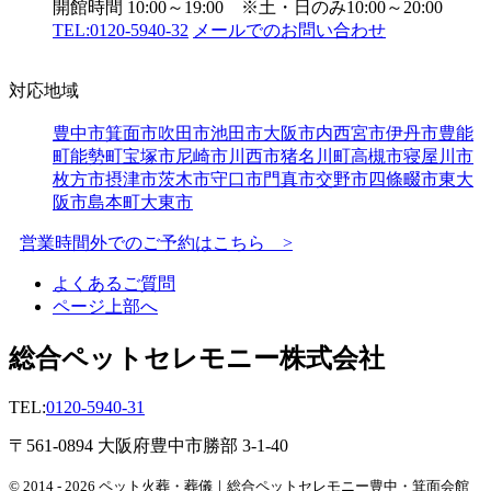
開館時間 10:00～19:00 ※土・日のみ10:00～20:00
TEL:0120-5940-32
メールでのお問い合わせ
対応地域
豊中市
箕面市
吹田市
池田市
大阪市内
西宮市
伊丹市
豊能
町
能勢町
宝塚市
尼崎市
川西市
猪名川町
高槻市
寝屋川市
枚方市
摂津市
茨木市
守口市
門真市
交野市
四條畷市
東大
阪市
島本町
大東市
営業時間外でのご予約はこちら >
よくあるご質問
ページ上部へ
総合ペットセレモニー株式会社
TEL:
0120-5940-31
〒561-0894 大阪府豊中市勝部 3-1-40
© 2014 - 2026 ペット火葬・葬儀｜総合ペットセレモニー豊中・箕面会館