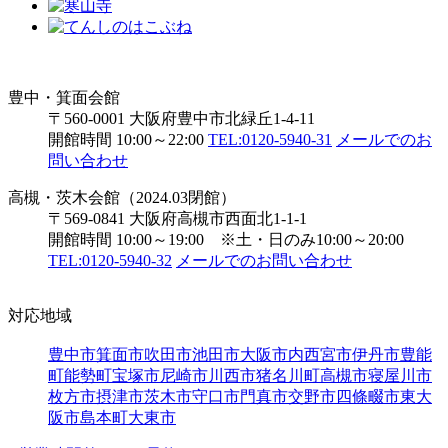
豊中・箕面会館
〒560-0001 大阪府豊中市北緑丘1-4-11
開館時間 10:00～22:00
TEL:0120-5940-31
メールでのお
問い合わせ
高槻・茨木会館（2024.03閉館）
〒569-0841 大阪府高槻市西面北1-1-1
開館時間 10:00～19:00 ※土・日のみ10:00～20:00
TEL:0120-5940-32
メールでのお問い合わせ
対応地域
豊中市
箕面市
吹田市
池田市
大阪市内
西宮市
伊丹市
豊能
町
能勢町
宝塚市
尼崎市
川西市
猪名川町
高槻市
寝屋川市
枚方市
摂津市
茨木市
守口市
門真市
交野市
四條畷市
東大
阪市
島本町
大東市