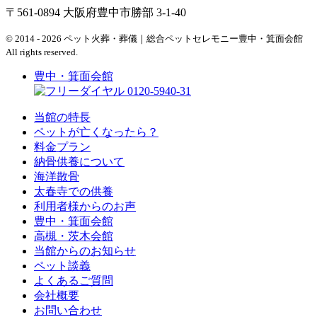
〒561-0894 大阪府豊中市勝部 3-1-40
© 2014 - 2026 ペット火葬・葬儀｜総合ペットセレモニー豊中・箕面会館
All rights reserved.
豊中・箕面会館
0120-5940-31
当館の特長
ペットが亡くなったら？
料金プラン
納骨供養について
海洋散骨
太春寺での供養
利用者様からのお声
豊中・箕面会館
高槻・茨木会館
当館からのお知らせ
ペット談義
よくあるご質問
会社概要
お問い合わせ