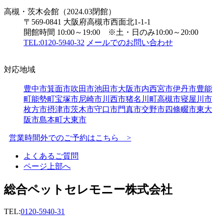
高槻・茨木会館（2024.03閉館）
〒569-0841 大阪府高槻市西面北1-1-1
開館時間 10:00～19:00 ※土・日のみ10:00～20:00
TEL:0120-5940-32
メールでのお問い合わせ
対応地域
豊中市
箕面市
吹田市
池田市
大阪市内
西宮市
伊丹市
豊能
町
能勢町
宝塚市
尼崎市
川西市
猪名川町
高槻市
寝屋川市
枚方市
摂津市
茨木市
守口市
門真市
交野市
四條畷市
東大
阪市
島本町
大東市
営業時間外でのご予約はこちら >
よくあるご質問
ページ上部へ
総合ペットセレモニー株式会社
TEL:
0120-5940-31