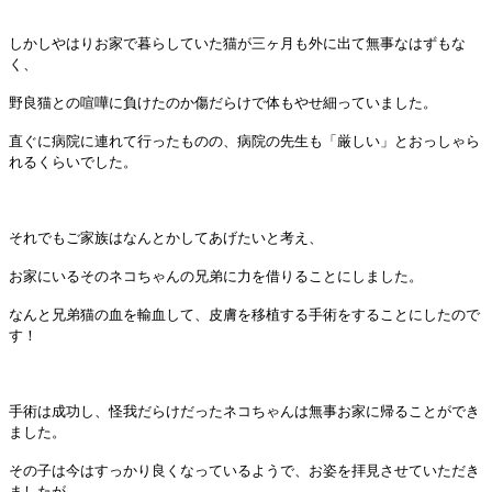
しかしやはりお家で暮らしていた猫が三ヶ月も外に出て無事なはずもな
く、
野良猫との喧嘩に負けたのか傷だらけで体もやせ細っていました。
直ぐに病院に連れて行ったものの、病院の先生も「厳しい」とおっしゃら
れるくらいでした。
それでもご家族はなんとかしてあげたいと考え、
お家にいるそのネコちゃんの兄弟に力を借りることにしました。
なんと兄弟猫の血を輸血して、皮膚を移植する手術をすることにしたので
す！
手術は成功し、怪我だらけだったネコちゃんは無事お家に帰ることができ
ました。
その子は今はすっかり良くなっているようで、お姿を拝見させていただき
ましたが