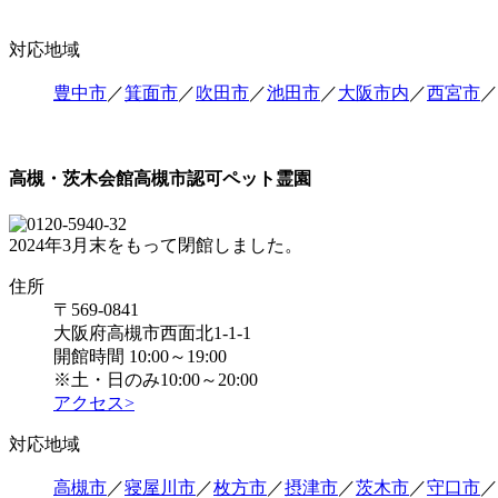
対応地域
豊中市
／
箕面市
／
吹田市
／
池田市
／
大阪市内
／
西宮市
／
高槻・茨木会館
高槻市認可ペット霊園
2024年3月末をもって閉館しました。
住所
〒569-0841
大阪府高槻市西面北1-1-1
開館時間 10:00～19:00
※土・日のみ10:00～20:00
アクセス>
対応地域
高槻市
／
寝屋川市
／
枚方市
／
摂津市
／
茨木市
／
守口市
／