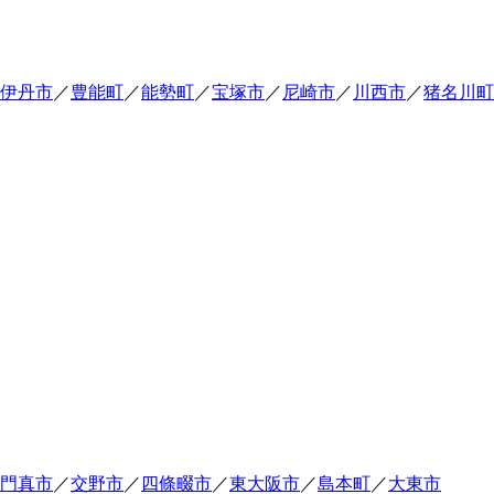
伊丹市
／
豊能町
／
能勢町
／
宝塚市
／
尼崎市
／
川西市
／
猪名川町
門真市
／
交野市
／
四條畷市
／
東大阪市
／
島本町
／
大東市