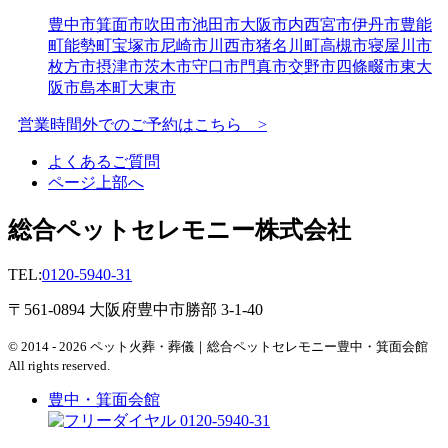
豊中市
箕面市
吹田市
池田市
大阪市内
西宮市
伊丹市
豊能
町
能勢町
宝塚市
尼崎市
川西市
猪名川町
高槻市
寝屋川市
枚方市
摂津市
茨木市
守口市
門真市
交野市
四條畷市
東大
阪市
島本町
大東市
営業時間外でのご予約はこちら >
よくあるご質問
ページ上部へ
総合ペットセレモニー株式会社
TEL:
0120-5940-31
〒561-0894 大阪府豊中市勝部 3-1-40
© 2014 - 2026 ペット火葬・葬儀｜総合ペットセレモニー豊中・箕面会館
All rights reserved.
豊中・箕面会館
0120-5940-31