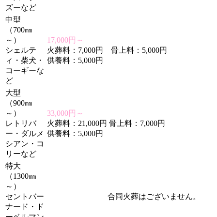
ズーなど
中型
（700㎜
～）
17,000円～
シェルテ
火葬料：7,000円 骨上料：5,000円
ィ・柴犬・
供養料：5,000円
コーギーな
ど
大型
（900㎜
～）
33,000円～
レトリバ
火葬料：21,000円 骨上料：7,000円
ー・ダルメ
供養料：5,000円
シアン・コ
リーなど
特大
（1300㎜
～）
セントバー
合同火葬はございません。
ナード・ド
ーベルマン