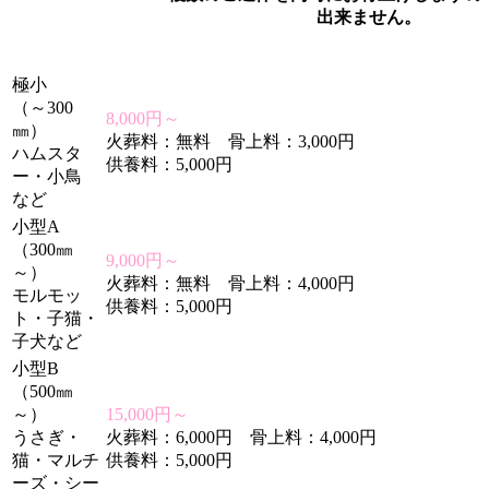
出来ません。
極小
（～300
8,000円～
㎜）
火葬料：無料 骨上料：3,000円
ハムスタ
供養料：5,000円
ー・小鳥
など
小型A
（300㎜
9,000円～
～）
火葬料：無料 骨上料：4,000円
モルモッ
供養料：5,000円
ト・子猫・
子犬など
小型B
（500㎜
～）
15,000円～
うさぎ・
火葬料：6,000円 骨上料：4,000円
猫・マルチ
供養料：5,000円
ーズ・シー