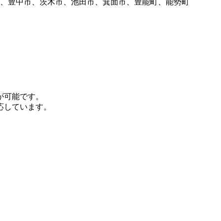
、豊中市、茨木市、池田市、箕面市、豊能町、能勢町
が可能です。
応しています。