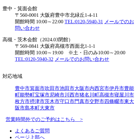
豊中・箕面会館
〒560-0001 大阪府豊中市北緑丘1-4-11
開館時間 10:00～22:00
TEL:0120-5940-31
メールでのお
問い合わせ
高槻・茨木会館（2024.03閉館）
〒569-0841 大阪府高槻市西面北1-1-1
開館時間 10:00～19:00 ※土・日のみ10:00～20:00
TEL:0120-5940-32
メールでのお問い合わせ
対応地域
豊中市
箕面市
吹田市
池田市
大阪市内
西宮市
伊丹市
豊能
町
能勢町
宝塚市
尼崎市
川西市
猪名川町
高槻市
寝屋川市
枚方市
摂津市
茨木市
守口市
門真市
交野市
四條畷市
東大
阪市
島本町
大東市
営業時間外でのご予約はこちら >
よくあるご質問
ページ上部へ