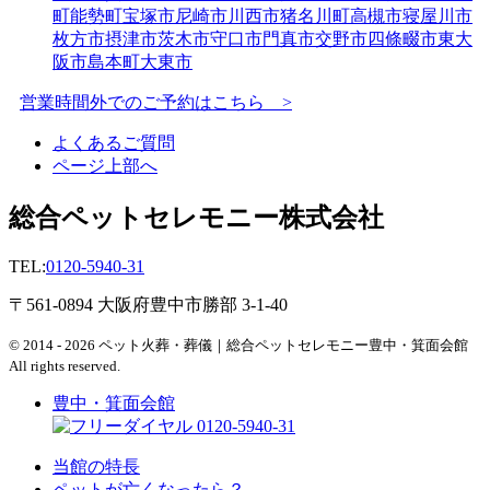
町
能勢町
宝塚市
尼崎市
川西市
猪名川町
高槻市
寝屋川市
枚方市
摂津市
茨木市
守口市
門真市
交野市
四條畷市
東大
阪市
島本町
大東市
営業時間外でのご予約はこちら >
よくあるご質問
ページ上部へ
総合ペットセレモニー株式会社
TEL:
0120-5940-31
〒561-0894 大阪府豊中市勝部 3-1-40
© 2014 - 2026 ペット火葬・葬儀｜総合ペットセレモニー豊中・箕面会館
All rights reserved.
豊中・箕面会館
0120-5940-31
当館の特長
ペットが亡くなったら？