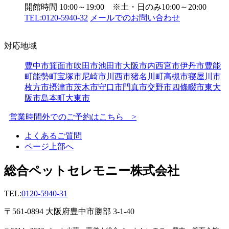
開館時間 10:00～19:00 ※土・日のみ10:00～20:00
TEL:0120-5940-32
メールでのお問い合わせ
対応地域
豊中市
箕面市
吹田市
池田市
大阪市内
西宮市
伊丹市
豊能
町
能勢町
宝塚市
尼崎市
川西市
猪名川町
高槻市
寝屋川市
枚方市
摂津市
茨木市
守口市
門真市
交野市
四條畷市
東大
阪市
島本町
大東市
営業時間外でのご予約はこちら >
よくあるご質問
ページ上部へ
総合ペットセレモニー株式会社
TEL:
0120-5940-31
〒561-0894 大阪府豊中市勝部 3-1-40