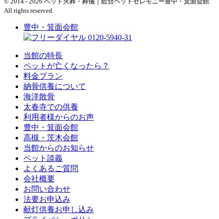
© 2014 - 2026 ペット火葬・葬儀｜総合ペットセレモニー豊中・箕面会館
All rights reserved.
豊中・箕面会館
0120-5940-31
当館の特長
ペットが亡くなったら？
料金プラン
納骨供養について
海洋散骨
太春寺での供養
利用者様からのお声
豊中・箕面会館
高槻・茨木会館
当館からのお知らせ
ペット談義
よくあるご質問
会社概要
お問い合わせ
法要お申込み
献灯供養お申し込み