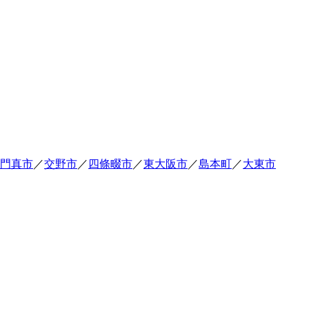
門真市
／
交野市
／
四條畷市
／
東大阪市
／
島本町
／
大東市