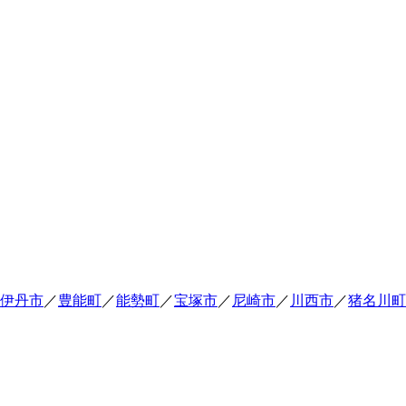
伊丹市
／
豊能町
／
能勢町
／
宝塚市
／
尼崎市
／
川西市
／
猪名川町