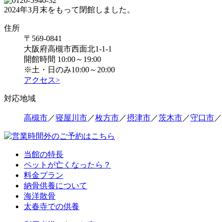
2024年3月末をもって閉館しました。
住所
〒569-0841
大阪府高槻市西面北1-1-1
開館時間 10:00～19:00
※土・日のみ10:00～20:00
アクセス>
対応地域
高槻市
／
寝屋川市
／
枚方市
／
摂津市
／
茨木市
／
守口市
／
当館の特長
ペットが亡くなったら？
料金プラン
納骨供養について
海洋散骨
太春寺での供養