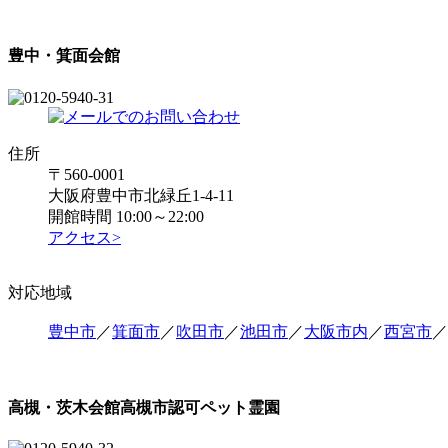
豊中・箕面会館
住所
〒560-0001
大阪府豊中市北緑丘1-4-11
開館時間 10:00～22:00
アクセス>
対応地域
豊中市
／
箕面市
／
吹田市
／
池田市
／
大阪市内
／
西宮市
／
高槻・茨木会館
高槻市認可ペット霊園