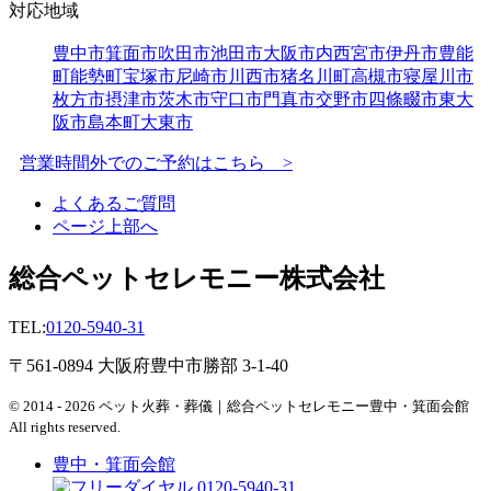
対応地域
豊中市
箕面市
吹田市
池田市
大阪市内
西宮市
伊丹市
豊能
町
能勢町
宝塚市
尼崎市
川西市
猪名川町
高槻市
寝屋川市
枚方市
摂津市
茨木市
守口市
門真市
交野市
四條畷市
東大
阪市
島本町
大東市
営業時間外でのご予約はこちら >
よくあるご質問
ページ上部へ
総合ペットセレモニー株式会社
TEL:
0120-5940-31
〒561-0894 大阪府豊中市勝部 3-1-40
© 2014 - 2026 ペット火葬・葬儀｜総合ペットセレモニー豊中・箕面会館
All rights reserved.
豊中・箕面会館
0120-5940-31