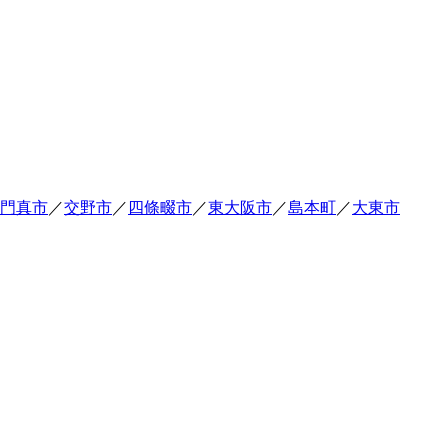
門真市
／
交野市
／
四條畷市
／
東大阪市
／
島本町
／
大東市