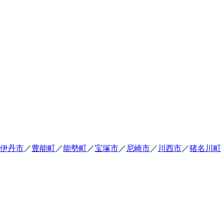
伊丹市
／
豊能町
／
能勢町
／
宝塚市
／
尼崎市
／
川西市
／
猪名川町