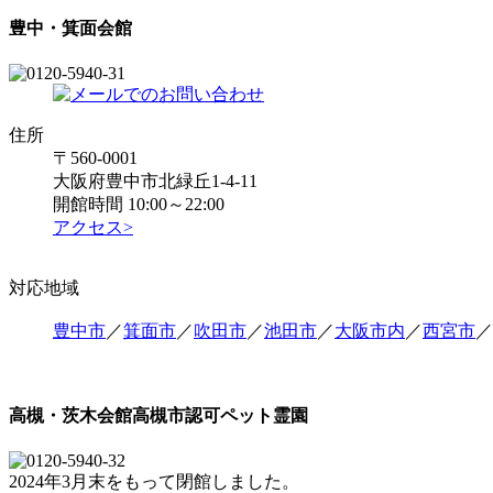
豊中・箕面会館
住所
〒560-0001
大阪府豊中市北緑丘1-4-11
開館時間 10:00～22:00
アクセス>
対応地域
豊中市
／
箕面市
／
吹田市
／
池田市
／
大阪市内
／
西宮市
／
高槻・茨木会館
高槻市認可ペット霊園
2024年3月末をもって閉館しました。