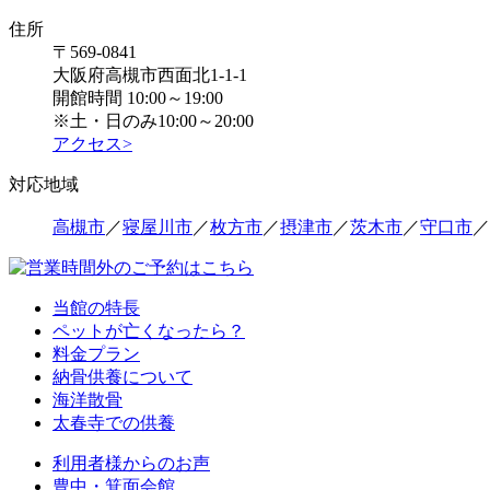
住所
〒569-0841
大阪府高槻市西面北1-1-1
開館時間 10:00～19:00
※土・日のみ10:00～20:00
アクセス>
対応地域
高槻市
／
寝屋川市
／
枚方市
／
摂津市
／
茨木市
／
守口市
／
当館の特長
ペットが亡くなったら？
料金プラン
納骨供養について
海洋散骨
太春寺での供養
利用者様からのお声
豊中・箕面会館