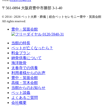
〒561-0894 大阪府豊中市勝部 3-1-40
© 2014 - 2026 ペット火葬・葬儀｜総合ペットセレモニー豊中・箕面会館
All rights reserved.
豊中・箕面会館
0120-5940-31
当館の特長
ペットが亡くなったら？
料金プラン
納骨供養について
海洋散骨
太春寺での供養
利用者様からのお声
豊中・箕面会館
高槻・茨木会館
当館からのお知らせ
ペット談義
よくあるご質問
会社概要