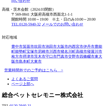
問い合わせ
高槻・茨木会館（2024.03閉館）
〒569-0841 大阪府高槻市西面北1-1-1
開館時間 10:00～19:00 ※土・日のみ10:00～20:00
TEL:0120-5940-32
メールでのお問い合わせ
対応地域
豊中市
箕面市
吹田市
池田市
大阪市内
西宮市
伊丹市
豊能
町
能勢町
宝塚市
尼崎市
川西市
猪名川町
高槻市
寝屋川市
枚方市
摂津市
茨木市
守口市
門真市
交野市
四條畷市
東大
阪市
島本町
大東市
営業時間外でのご予約はこちら >
よくあるご質問
ページ上部へ
総合ペットセレモニー株式会社
TEL:
0120-5940-31