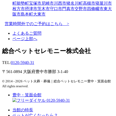
町
能勢町
宝塚市
尼崎市
川西市
猪名川町
高槻市
寝屋川市
枚方市
摂津市
茨木市
守口市
門真市
交野市
四條畷市
東大
阪市
島本町
大東市
営業時間外でのご予約はこちら >
よくあるご質問
ページ上部へ
総合ペットセレモニー株式会社
TEL:
0120-5940-31
〒561-0894 大阪府豊中市勝部 3-1-40
© 2014 - 2026 ペット火葬・葬儀｜総合ペットセレモニー豊中・箕面会館
All rights reserved.
豊中・箕面会館
0120-5940-31
当館の特長
ペットが亡くなったら？