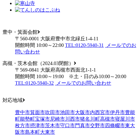
豊中・箕面会館
〒560-0001 大阪府豊中市北緑丘1-4-11
開館時間 10:00～22:00
TEL:0120-5940-31
メールでのお
問い合わせ
高槻・茨木会館（2024.03閉館）
〒569-0841 大阪府高槻市西面北1-1-1
開館時間 10:00～19:00 ※土・日のみ10:00～20:00
TEL:0120-5940-32
メールでのお問い合わせ
対応地域
豊中市
箕面市
吹田市
池田市
大阪市内
西宮市
伊丹市
豊能
町
能勢町
宝塚市
尼崎市
川西市
猪名川町
高槻市
寝屋川市
枚方市
摂津市
茨木市
守口市
門真市
交野市
四條畷市
東大
阪市
島本町
大東市