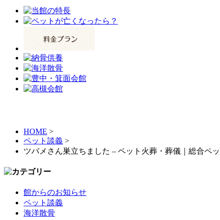
HOME
>
ペット談義
>
ツバメさん巣立ちました – ペット火葬・葬儀｜総合ペ
館からのお知らせ
ペット談義
海洋散骨