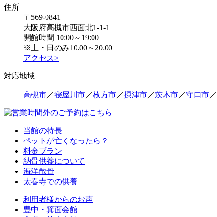
住所
〒569-0841
大阪府高槻市西面北1-1-1
開館時間 10:00～19:00
※土・日のみ10:00～20:00
アクセス>
対応地域
高槻市
／
寝屋川市
／
枚方市
／
摂津市
／
茨木市
／
守口市
／
当館の特長
ペットが亡くなったら？
料金プラン
納骨供養について
海洋散骨
太春寺での供養
利用者様からのお声
豊中・箕面会館