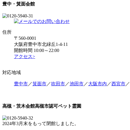
豊中・箕面会館
住所
〒560-0001
大阪府豊中市北緑丘1-4-11
開館時間 10:00～22:00
アクセス>
対応地域
豊中市
／
箕面市
／
吹田市
／
池田市
／
大阪市内
／
西宮市
／
高槻・茨木会館
高槻市認可ペット霊園
2024年3月末をもって閉館しました。