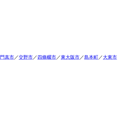
門真市
／
交野市
／
四條畷市
／
東大阪市
／
島本町
／
大東市