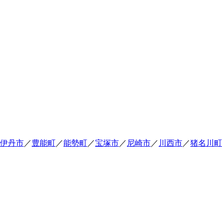
伊丹市
／
豊能町
／
能勢町
／
宝塚市
／
尼崎市
／
川西市
／
猪名川町