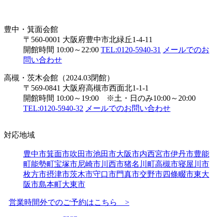
豊中・箕面会館
〒560-0001 大阪府豊中市北緑丘1-4-11
開館時間 10:00～22:00
TEL:0120-5940-31
メールでのお
問い合わせ
高槻・茨木会館（2024.03閉館）
〒569-0841 大阪府高槻市西面北1-1-1
開館時間 10:00～19:00 ※土・日のみ10:00～20:00
TEL:0120-5940-32
メールでのお問い合わせ
対応地域
豊中市
箕面市
吹田市
池田市
大阪市内
西宮市
伊丹市
豊能
町
能勢町
宝塚市
尼崎市
川西市
猪名川町
高槻市
寝屋川市
枚方市
摂津市
茨木市
守口市
門真市
交野市
四條畷市
東大
阪市
島本町
大東市
営業時間外でのご予約はこちら >