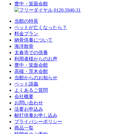
豊中・箕面会館
0120-5940-31
当館の特長
ペットが亡くなったら？
料金プラン
納骨供養について
海洋散骨
太春寺での供養
利用者様からのお声
豊中・箕面会館
高槻・茨木会館
当館からのお知らせ
ペット談義
よくあるご質問
会社概要
お問い合わせ
法要お申込み
献灯供養お申し込み
プライバシーポリシー
商品一覧