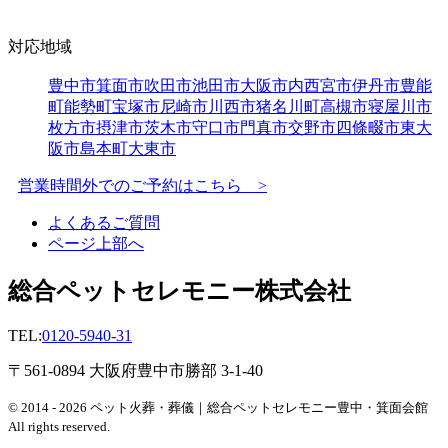
対応地域
豊中市
箕面市
吹田市
池田市
大阪市内
西宮市
伊丹市
豊能
町
能勢町
宝塚市
尼崎市
川西市
猪名川町
高槻市
寝屋川市
枚方市
摂津市
茨木市
守口市
門真市
交野市
四條畷市
東大
阪市
島本町
大東市
営業時間外でのご予約はこちら >
よくあるご質問
ページ上部へ
総合ペットセレモニー株式会社
TEL:
0120-5940-31
〒561-0894 大阪府豊中市勝部 3-1-40
© 2014 - 2026 ペット火葬・葬儀｜総合ペットセレモニー豊中・箕面会館
All rights reserved.