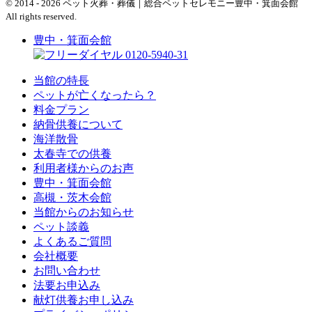
© 2014 - 2026 ペット火葬・葬儀｜総合ペットセレモニー豊中・箕面会館
All rights reserved.
豊中・箕面会館
0120-5940-31
当館の特長
ペットが亡くなったら？
料金プラン
納骨供養について
海洋散骨
太春寺での供養
利用者様からのお声
豊中・箕面会館
高槻・茨木会館
当館からのお知らせ
ペット談義
よくあるご質問
会社概要
お問い合わせ
法要お申込み
献灯供養お申し込み