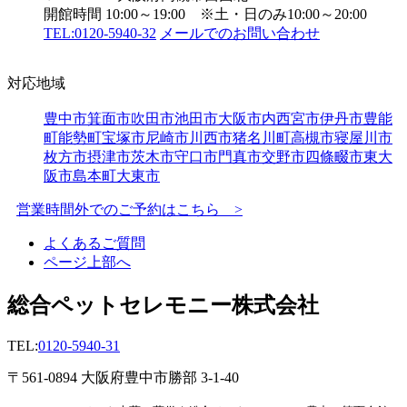
開館時間 10:00～19:00 ※土・日のみ10:00～20:00
TEL:0120-5940-32
メールでのお問い合わせ
対応地域
豊中市
箕面市
吹田市
池田市
大阪市内
西宮市
伊丹市
豊能
町
能勢町
宝塚市
尼崎市
川西市
猪名川町
高槻市
寝屋川市
枚方市
摂津市
茨木市
守口市
門真市
交野市
四條畷市
東大
阪市
島本町
大東市
営業時間外でのご予約はこちら >
よくあるご質問
ページ上部へ
総合ペットセレモニー株式会社
TEL:
0120-5940-31
〒561-0894 大阪府豊中市勝部 3-1-40