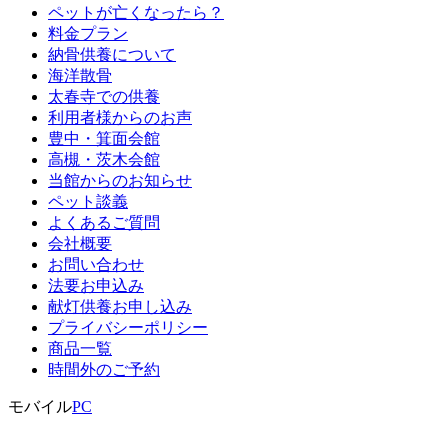
ペットが亡くなったら？
料金プラン
納骨供養について
海洋散骨
太春寺での供養
利用者様からのお声
豊中・箕面会館
高槻・茨木会館
当館からのお知らせ
ペット談義
よくあるご質問
会社概要
お問い合わせ
法要お申込み
献灯供養お申し込み
プライバシーポリシー
商品一覧
時間外のご予約
モバイル
PC