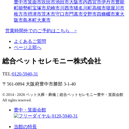
豊中市
箕面市
吹田市
池田市
大阪市内
西宮市
伊丹市
豊能
町
能勢町
宝塚市
尼崎市
川西市
猪名川町
高槻市
寝屋川市
枚方市
摂津市
茨木市
守口市
門真市
交野市
四條畷市
東大
阪市
島本町
大東市
営業時間外でのご予約はこちら >
よくあるご質問
ページ上部へ
総合ペットセレモニー株式会社
TEL:
0120-5940-31
〒561-0894 大阪府豊中市勝部 3-1-40
© 2014 - 2026 ペット火葬・葬儀｜総合ペットセレモニー豊中・箕面会館
All rights reserved.
豊中・箕面会館
0120-5940-31
当館の特長