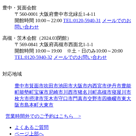
豊中・箕面会館
〒560-0001 大阪府豊中市北緑丘1-4-11
開館時間 10:00～22:00
TEL:0120-5940-31
メールでのお
問い合わせ
高槻・茨木会館（2024.03閉館）
〒569-0841 大阪府高槻市西面北1-1-1
開館時間 10:00～19:00 ※土・日のみ10:00～20:00
TEL:0120-5940-32
メールでのお問い合わせ
対応地域
豊中市
箕面市
吹田市
池田市
大阪市内
西宮市
伊丹市
豊能
町
能勢町
宝塚市
尼崎市
川西市
猪名川町
高槻市
寝屋川市
枚方市
摂津市
茨木市
守口市
門真市
交野市
四條畷市
東大
阪市
島本町
大東市
営業時間外でのご予約はこちら >
よくあるご質問
ページ上部へ