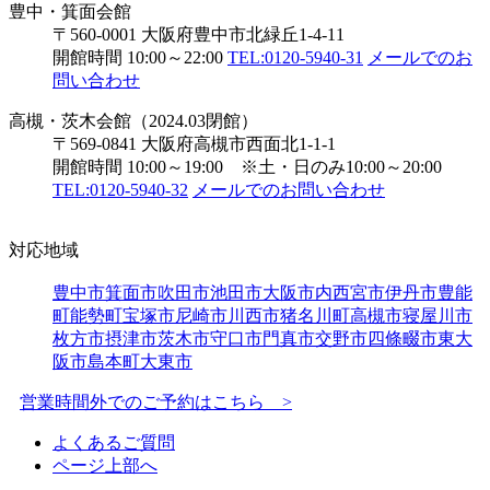
豊中・箕面会館
〒560-0001 大阪府豊中市北緑丘1-4-11
開館時間 10:00～22:00
TEL:0120-5940-31
メールでのお
問い合わせ
高槻・茨木会館（2024.03閉館）
〒569-0841 大阪府高槻市西面北1-1-1
開館時間 10:00～19:00 ※土・日のみ10:00～20:00
TEL:0120-5940-32
メールでのお問い合わせ
対応地域
豊中市
箕面市
吹田市
池田市
大阪市内
西宮市
伊丹市
豊能
町
能勢町
宝塚市
尼崎市
川西市
猪名川町
高槻市
寝屋川市
枚方市
摂津市
茨木市
守口市
門真市
交野市
四條畷市
東大
阪市
島本町
大東市
営業時間外でのご予約はこちら >
よくあるご質問
ページ上部へ