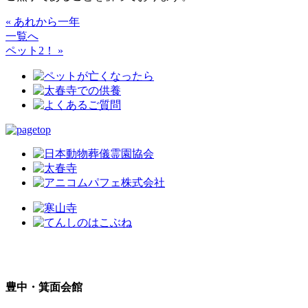
« あれから一年
一覧へ
ペット2！ »
豊中・箕面会館