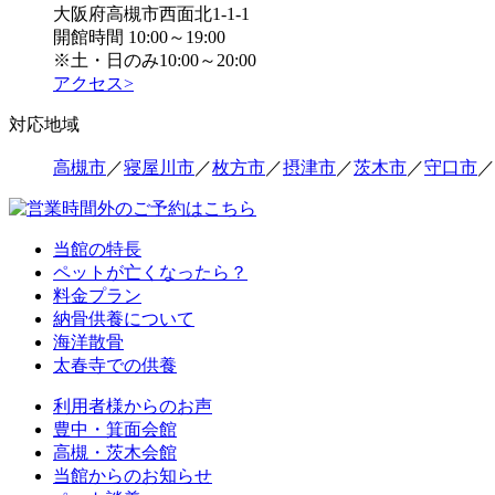
大阪府高槻市西面北1-1-1
開館時間 10:00～19:00
※土・日のみ10:00～20:00
アクセス>
対応地域
高槻市
／
寝屋川市
／
枚方市
／
摂津市
／
茨木市
／
守口市
／
当館の特長
ペットが亡くなったら？
料金プラン
納骨供養について
海洋散骨
太春寺での供養
利用者様からのお声
豊中・箕面会館
高槻・茨木会館
当館からのお知らせ