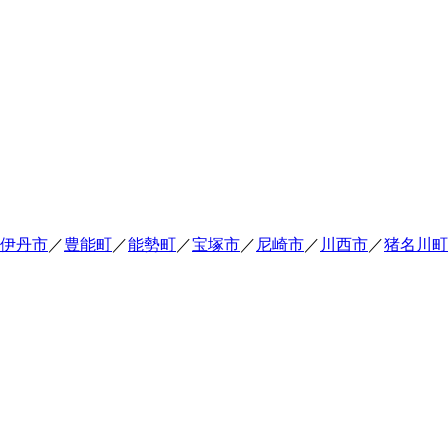
伊丹市
／
豊能町
／
能勢町
／
宝塚市
／
尼崎市
／
川西市
／
猪名川町