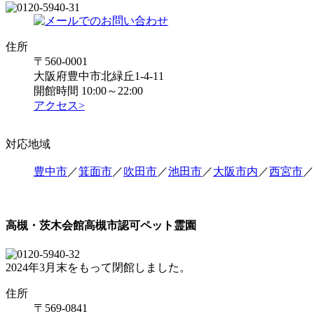
住所
〒560-0001
大阪府豊中市北緑丘1-4-11
開館時間 10:00～22:00
アクセス>
対応地域
豊中市
／
箕面市
／
吹田市
／
池田市
／
大阪市内
／
西宮市
／
高槻・茨木会館
高槻市認可ペット霊園
2024年3月末をもって閉館しました。
住所
〒569-0841