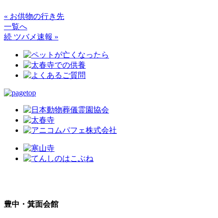
« お供物の行き先
一覧へ
続 ツバメ速報 »
豊中・箕面会館