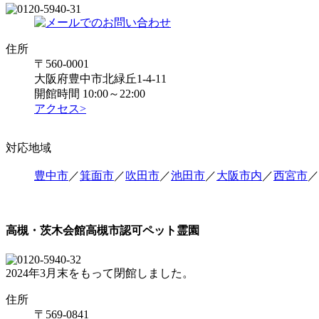
住所
〒560-0001
大阪府豊中市北緑丘1-4-11
開館時間 10:00～22:00
アクセス>
対応地域
豊中市
／
箕面市
／
吹田市
／
池田市
／
大阪市内
／
西宮市
／
高槻・茨木会館
高槻市認可ペット霊園
2024年3月末をもって閉館しました。
住所
〒569-0841