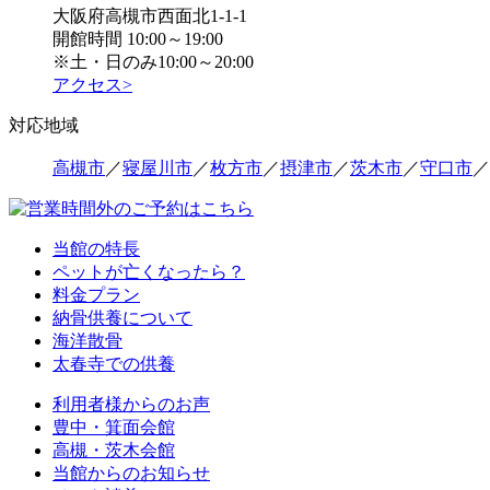
大阪府高槻市西面北1-1-1
開館時間 10:00～19:00
※土・日のみ10:00～20:00
アクセス>
対応地域
高槻市
／
寝屋川市
／
枚方市
／
摂津市
／
茨木市
／
守口市
／
当館の特長
ペットが亡くなったら？
料金プラン
納骨供養について
海洋散骨
太春寺での供養
利用者様からのお声
豊中・箕面会館
高槻・茨木会館
当館からのお知らせ