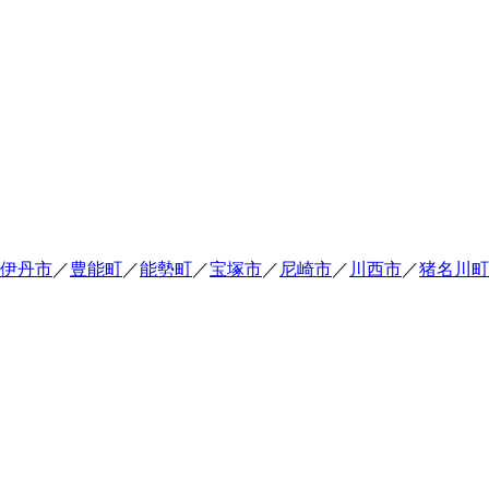
伊丹市
／
豊能町
／
能勢町
／
宝塚市
／
尼崎市
／
川西市
／
猪名川町