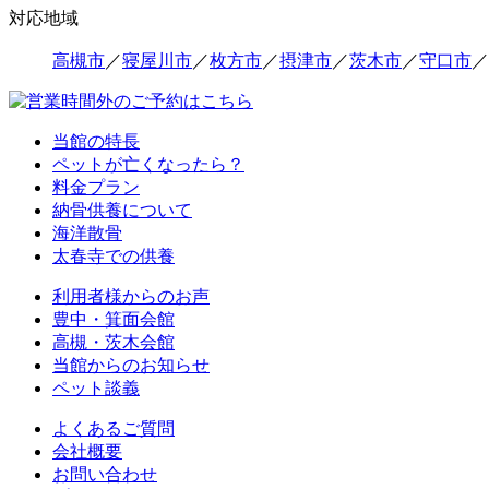
対応地域
高槻市
／
寝屋川市
／
枚方市
／
摂津市
／
茨木市
／
守口市
／
当館の特長
ペットが亡くなったら？
料金プラン
納骨供養について
海洋散骨
太春寺での供養
利用者様からのお声
豊中・箕面会館
高槻・茨木会館
当館からのお知らせ
ペット談義
よくあるご質問
会社概要
お問い合わせ