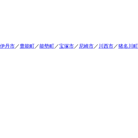
伊丹市
／
豊能町
／
能勢町
／
宝塚市
／
尼崎市
／
川西市
／
猪名川町