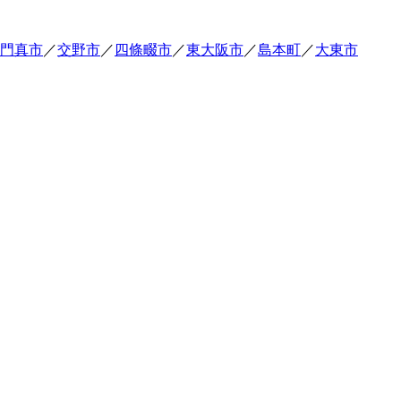
門真市
／
交野市
／
四條畷市
／
東大阪市
／
島本町
／
大東市