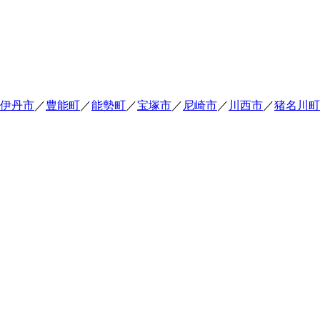
伊丹市
／
豊能町
／
能勢町
／
宝塚市
／
尼崎市
／
川西市
／
猪名川町