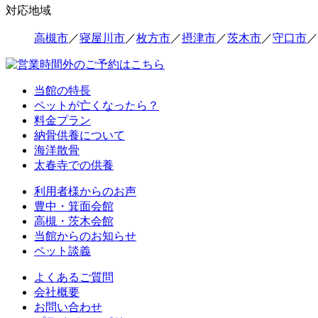
対応地域
高槻市
／
寝屋川市
／
枚方市
／
摂津市
／
茨木市
／
守口市
／
当館の特長
ペットが亡くなったら？
料金プラン
納骨供養について
海洋散骨
太春寺での供養
利用者様からのお声
豊中・箕面会館
高槻・茨木会館
当館からのお知らせ
ペット談義
よくあるご質問
会社概要
お問い合わせ