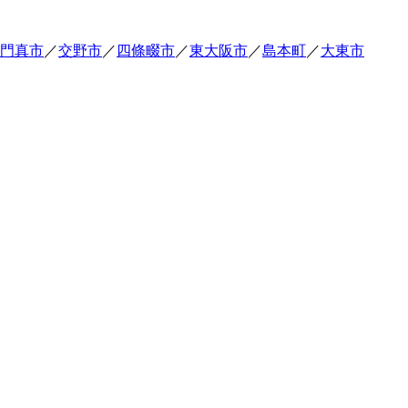
門真市
／
交野市
／
四條畷市
／
東大阪市
／
島本町
／
大東市