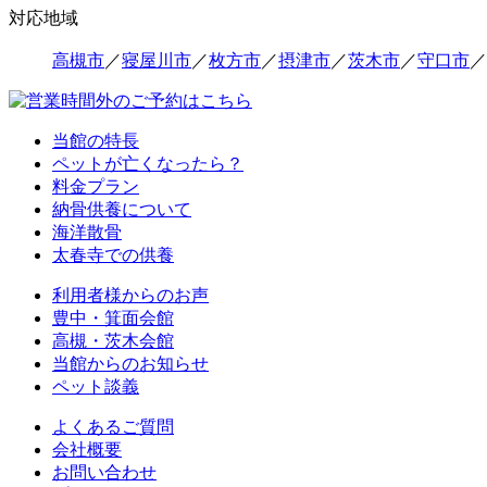
対応地域
高槻市
／
寝屋川市
／
枚方市
／
摂津市
／
茨木市
／
守口市
／
当館の特長
ペットが亡くなったら？
料金プラン
納骨供養について
海洋散骨
太春寺での供養
利用者様からのお声
豊中・箕面会館
高槻・茨木会館
当館からのお知らせ
ペット談義
よくあるご質問
会社概要
お問い合わせ