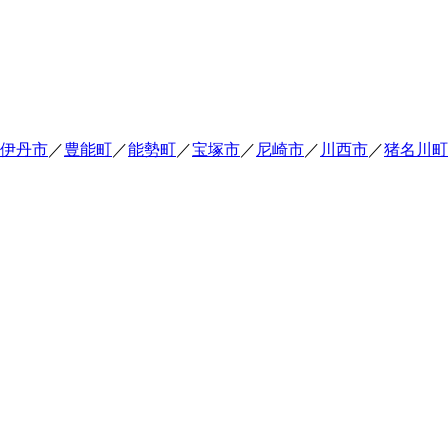
伊丹市
／
豊能町
／
能勢町
／
宝塚市
／
尼崎市
／
川西市
／
猪名川町