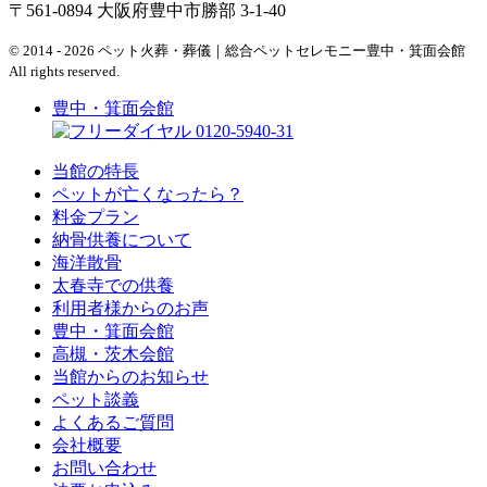
〒561-0894 大阪府豊中市勝部 3-1-40
© 2014 - 2026 ペット火葬・葬儀｜総合ペットセレモニー豊中・箕面会館
All rights reserved.
豊中・箕面会館
0120-5940-31
当館の特長
ペットが亡くなったら？
料金プラン
納骨供養について
海洋散骨
太春寺での供養
利用者様からのお声
豊中・箕面会館
高槻・茨木会館
当館からのお知らせ
ペット談義
よくあるご質問
会社概要
お問い合わせ