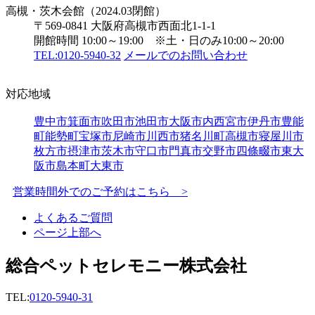
高槻・茨木会館（2024.03閉館）
〒569-0841 大阪府高槻市西面北1-1-1
開館時間 10:00～19:00 ※土・日のみ10:00～20:00
TEL:0120-5940-32
メールでのお問い合わせ
対応地域
豊中市
箕面市
吹田市
池田市
大阪市内
西宮市
伊丹市
豊能
町
能勢町
宝塚市
尼崎市
川西市
猪名川町
高槻市
寝屋川市
枚方市
摂津市
茨木市
守口市
門真市
交野市
四條畷市
東大
阪市
島本町
大東市
営業時間外でのご予約はこちら >
よくあるご質問
ページ上部へ
総合ペットセレモニー株式会社
TEL:
0120-5940-31