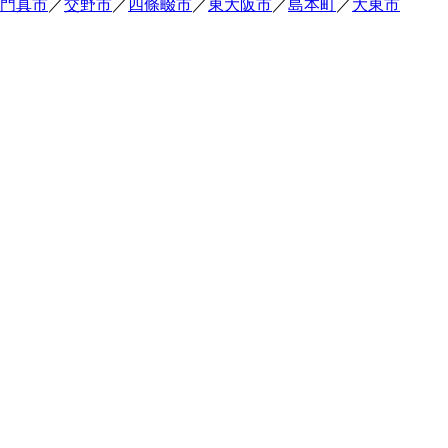
門真市
／
交野市
／
四條畷市
／
東大阪市
／
島本町
／
大東市