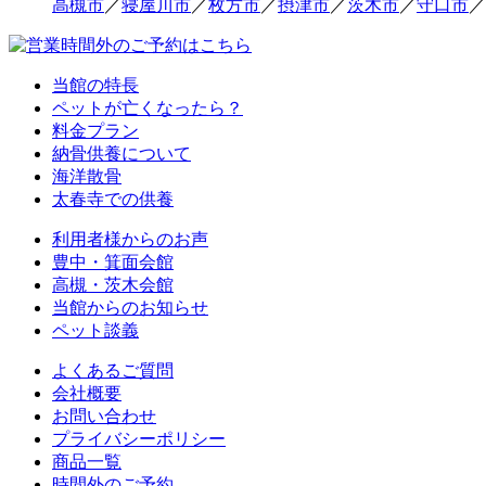
高槻市
／
寝屋川市
／
枚方市
／
摂津市
／
茨木市
／
守口市
／
当館の特長
ペットが亡くなったら？
料金プラン
納骨供養について
海洋散骨
太春寺での供養
利用者様からのお声
豊中・箕面会館
高槻・茨木会館
当館からのお知らせ
ペット談義
よくあるご質問
会社概要
お問い合わせ
プライバシーポリシー
商品一覧
時間外のご予約