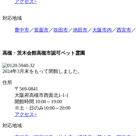
アクセス>
対応地域
豊中市
／
箕面市
／
吹田市
／
池田市
／
大阪市内
／
西宮市
／
高槻・茨木会館
高槻市認可ペット霊園
2024年3月末をもって閉館しました。
住所
〒569-0841
大阪府高槻市西面北1-1-1
開館時間 10:00～19:00
※土・日のみ10:00～20:00
アクセス>
対応地域