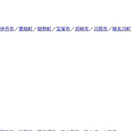
伊丹市
／
豊能町
／
能勢町
／
宝塚市
／
尼崎市
／
川西市
／
猪名川町