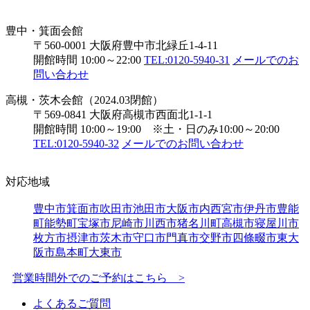
豊中・箕面会館
〒560-0001 大阪府豊中市北緑丘1-4-11
開館時間 10:00～22:00
TEL:0120-5940-31
メールでのお
問い合わせ
高槻・茨木会館（2024.03閉館）
〒569-0841 大阪府高槻市西面北1-1-1
開館時間 10:00～19:00 ※土・日のみ10:00～20:00
TEL:0120-5940-32
メールでのお問い合わせ
対応地域
豊中市
箕面市
吹田市
池田市
大阪市内
西宮市
伊丹市
豊能
町
能勢町
宝塚市
尼崎市
川西市
猪名川町
高槻市
寝屋川市
枚方市
摂津市
茨木市
守口市
門真市
交野市
四條畷市
東大
阪市
島本町
大東市
営業時間外でのご予約はこちら >
よくあるご質問